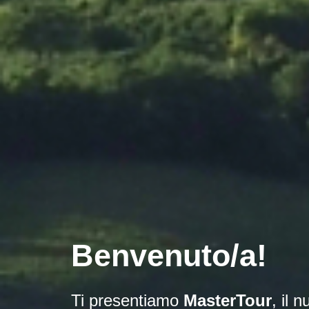
Benvenut
o/a
!
Ti presentiamo
MasterTour
, il